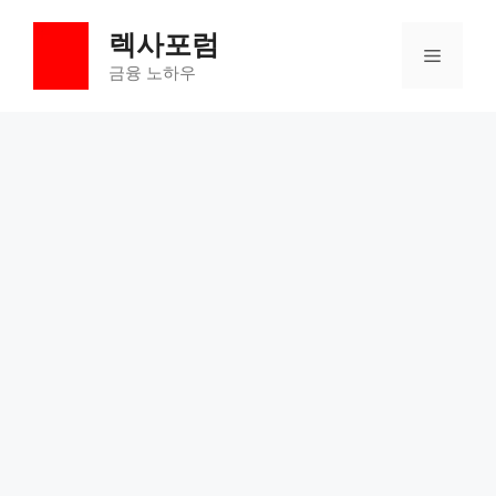
컨
렉사포럼
텐
메
츠
금융 노하우
로
뉴
건
너
뛰
기