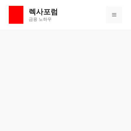
컨
렉사포럼
텐
메
츠
금융 노하우
로
뉴
건
너
뛰
기