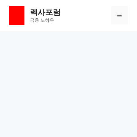
컨
렉사포럼
텐
메
츠
금융 노하우
로
뉴
건
너
뛰
기