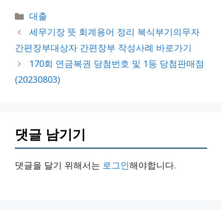
카
대출
테
세무기장 뜻 회계용어 정리 복식부기의무자
고
간편장부대상자 간편장부 작성사례 바로가기
리
170회 연금복권 당첨번호 및 1등 당첨판매점
(20230803)
댓글 남기기
댓글을 달기 위해서는
로그인
해야합니다.