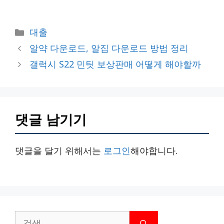
카
대출
테
알약 다운로드, 알집 다운로드 방법 정리
고
갤럭시 S22 민팃 보상판매 어떻게 해야할까
리
댓글 남기기
댓글을 달기 위해서는
로그인
해야합니다.
검