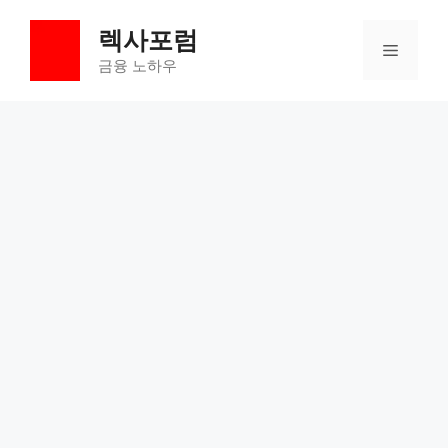
컨
렉사포럼
텐
메
츠
금융 노하우
로
뉴
건
너
뛰
기