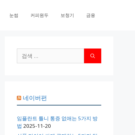
눈썹
커피원두
보청기
금융
검
색:
네이버펀
임플란트 틀니 통증 없애는 5가지 방
법
2025-11-20