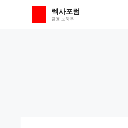
컨
렉사포럼
텐
츠
금융 노하우
로
건
너
뛰
기