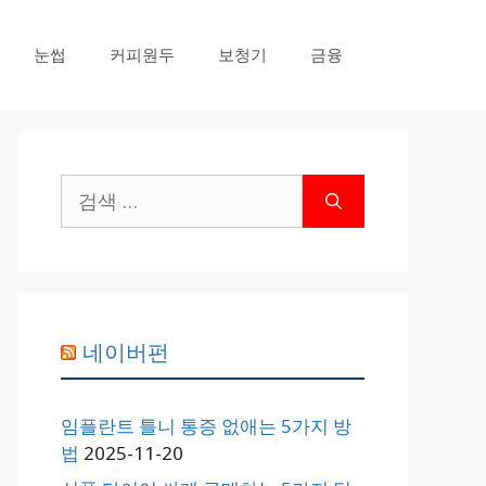
눈썹
커피원두
보청기
금융
검
색:
네이버펀
임플란트 틀니 통증 없애는 5가지 방
법
2025-11-20