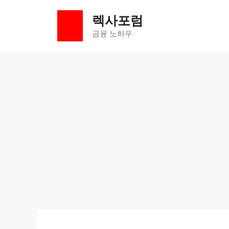
컨
렉사포럼
텐
츠
금융 노하우
로
건
너
뛰
기