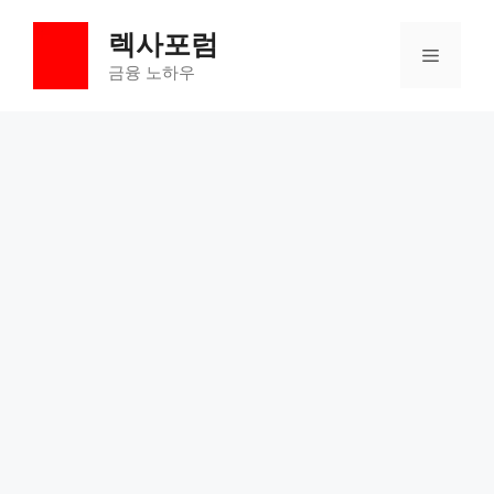
컨
렉사포럼
텐
메
츠
금융 노하우
로
뉴
건
너
뛰
기