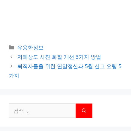
카
유용한정보
테
저해상도 사진 화질 개선 3가지 방법
고
퇴직자들을 위한 연말정산과 5월 신고 요령 5
리
가지
검
색: