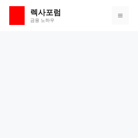
컨
렉사포럼
텐
메
츠
금융 노하우
로
뉴
건
너
뛰
기