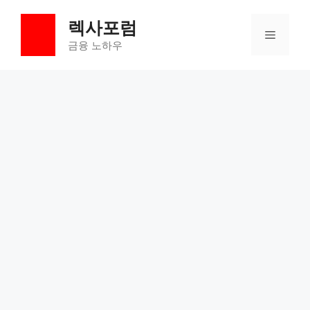
컨
렉사포럼
텐
메
츠
금융 노하우
로
뉴
건
너
뛰
기