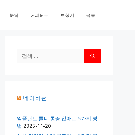
눈썹
커피원두
보청기
금융
검
색:
네이버펀
임플란트 틀니 통증 없애는 5가지 방
법
2025-11-20