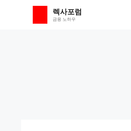
컨
렉사포럼
텐
츠
금융 노하우
로
건
너
뛰
기