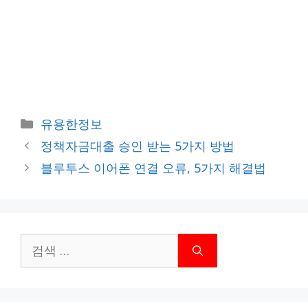
카
유용한정보
테
정책자금대출 승인 받는 5가지 방법
고
블루투스 이어폰 연결 오류, 5가지 해결법
리
검
색: