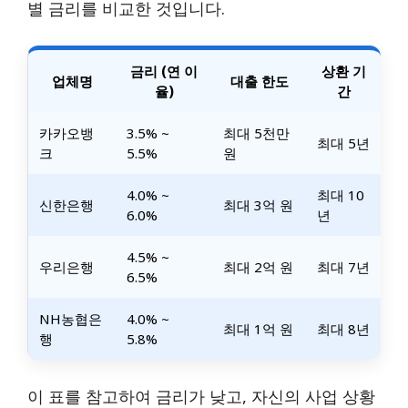
별 금리를 비교한 것입니다.
금리 (연 이
상환 기
업체명
대출 한도
율)
간
카카오뱅
3.5% ~
최대 5천만
최대 5년
크
5.5%
원
4.0% ~
최대 10
신한은행
최대 3억 원
6.0%
년
4.5% ~
우리은행
최대 2억 원
최대 7년
6.5%
NH농협은
4.0% ~
최대 1억 원
최대 8년
행
5.8%
이 표를 참고하여 금리가 낮고, 자신의 사업 상황