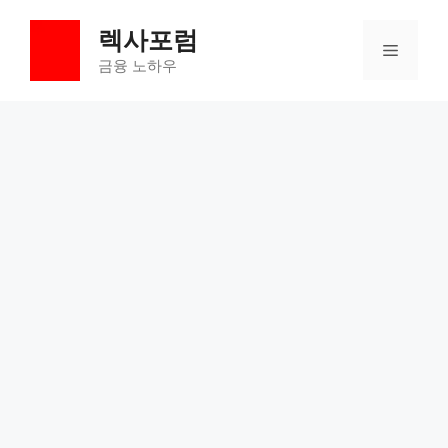
컨
렉사포럼
텐
메
츠
금융 노하우
로
뉴
건
너
뛰
기