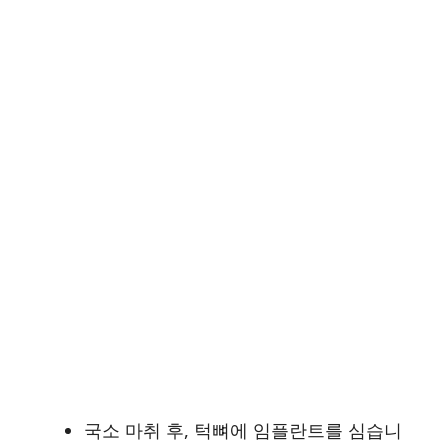
국소 마취 후, 턱뼈에 임플란트를 심습니