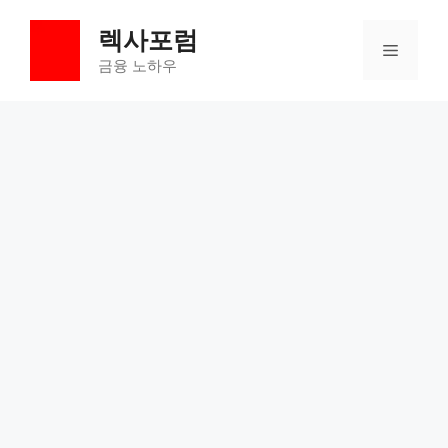
컨
렉사포럼
텐
메
츠
금융 노하우
로
뉴
건
너
뛰
기