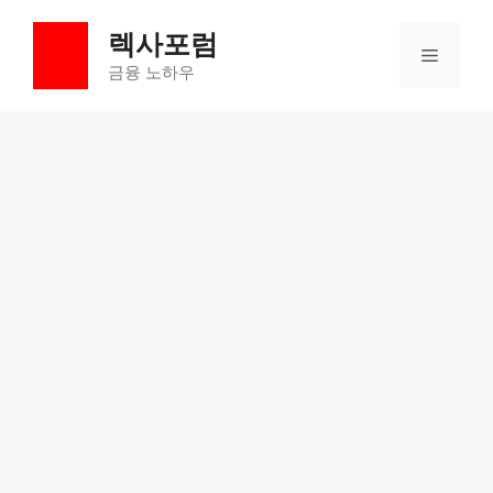
컨
렉사포럼
텐
메
츠
금융 노하우
로
뉴
건
너
뛰
기