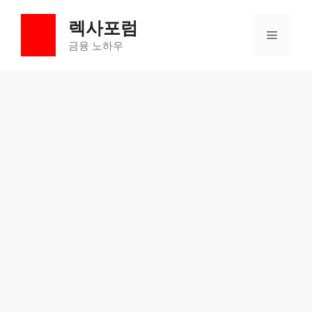
컨
렉사포럼
텐
메
츠
금융 노하우
로
뉴
건
너
뛰
기