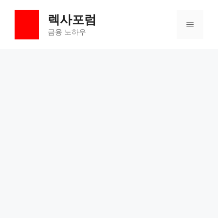
컨
렉사포럼
텐
메
츠
금융 노하우
로
뉴
건
너
뛰
기