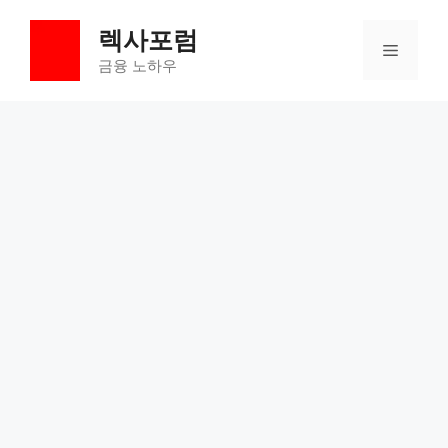
컨
렉사포럼
텐
메
츠
금융 노하우
로
뉴
건
너
뛰
기