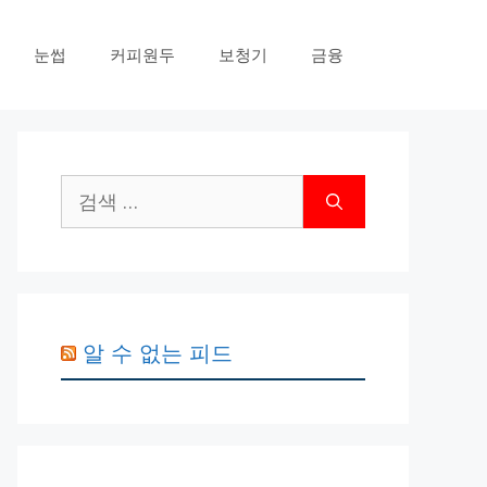
눈썹
커피원두
보청기
금융
검
색:
알 수 없는 피드