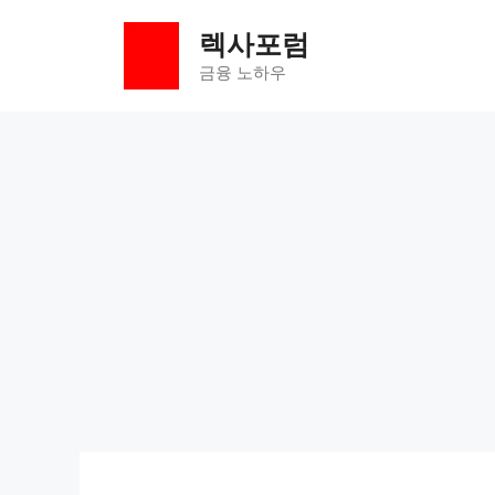
컨
렉사포럼
텐
츠
금융 노하우
로
건
너
뛰
기