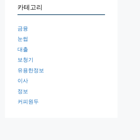
카테고리
금융
눈썹
대출
보청기
유용한정보
이사
정보
커피원두