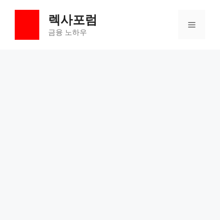
컨
렉사포럼
텐
메
츠
금융 노하우
로
뉴
건
너
뛰
기