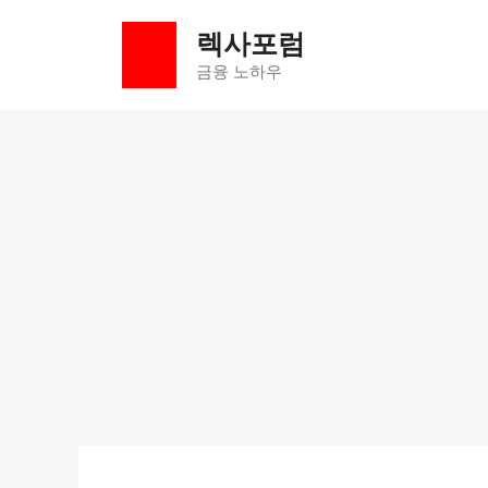
컨
렉사포럼
텐
츠
금융 노하우
로
건
너
뛰
기