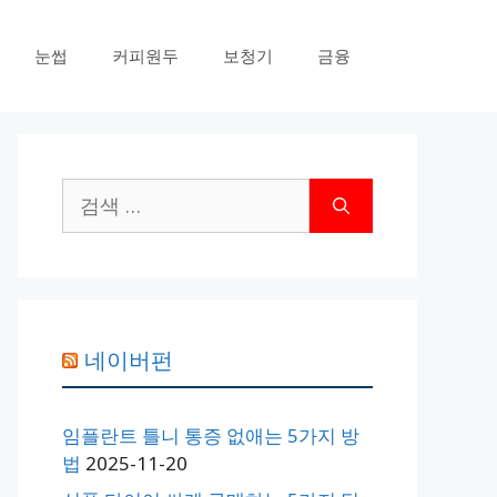
눈썹
커피원두
보청기
금융
검
색:
네이버펀
임플란트 틀니 통증 없애는 5가지 방
법
2025-11-20