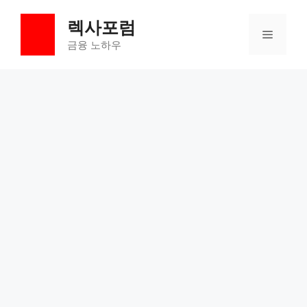
컨
렉사포럼
텐
메
츠
금융 노하우
로
뉴
건
너
뛰
기