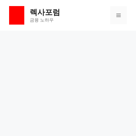
컨
렉사포럼
텐
메
츠
금융 노하우
로
뉴
건
너
뛰
기