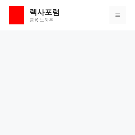
컨
렉사포럼
텐
메
츠
금융 노하우
로
뉴
건
너
뛰
기