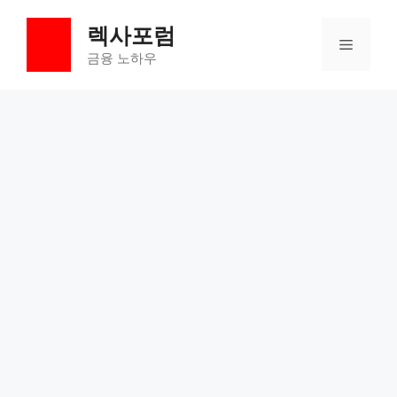
컨
렉사포럼
텐
메
츠
금융 노하우
로
뉴
건
너
뛰
기