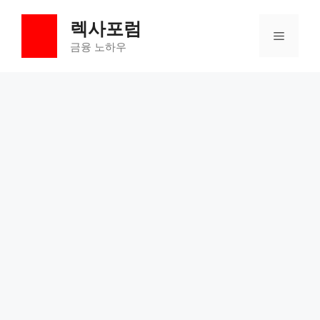
컨
렉사포럼
텐
메
츠
금융 노하우
로
뉴
건
너
뛰
기