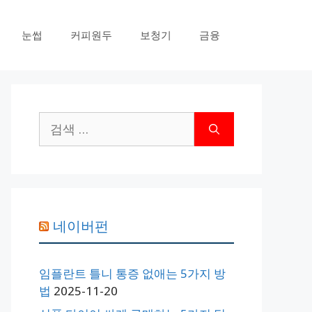
눈썹
커피원두
보청기
금융
검
색:
네이버펀
임플란트 틀니 통증 없애는 5가지 방
법
2025-11-20