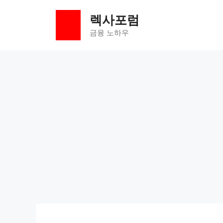
컨
렉사포럼
텐
츠
금융 노하우
로
건
너
뛰
기