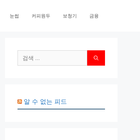
눈썹
커피원두
보청기
금융
검
색:
알 수 없는 피드