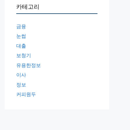
카테고리
금융
눈썹
대출
보청기
유용한정보
이사
정보
커피원두