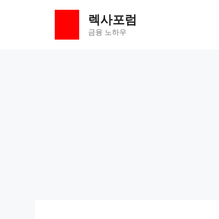
컨
렉사포럼
텐
츠
금융 노하우
로
건
너
뛰
기