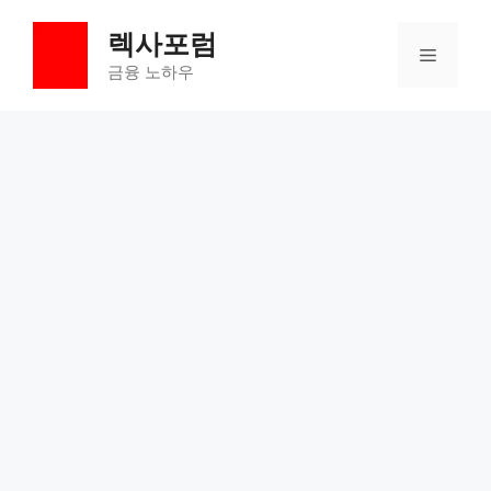
컨
렉사포럼
텐
메
츠
금융 노하우
로
뉴
건
너
뛰
기