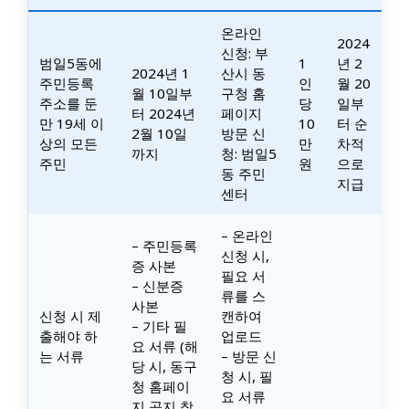
온라인
2024
신청: 부
범일5동에
1
년 2
2024년 1
산시 동
주민등록
인
월 20
월 10일부
구청 홈
주소를 둔
당
일부
터 2024년
페이지
만 19세 이
10
터 순
2월 10일
방문 신
상의 모든
만
차적
까지
청: 범일5
주민
원
으로
동 주민
지급
센터
– 온라인
– 주민등록
신청 시,
증 사본
필요 서
– 신분증
류를 스
사본
신청 시 제
캔하여
– 기타 필
출해야 하
업로드
요 서류 (해
는 서류
– 방문 신
당 시, 동구
청 시, 필
청 홈페이
요 서류
지 공지 참