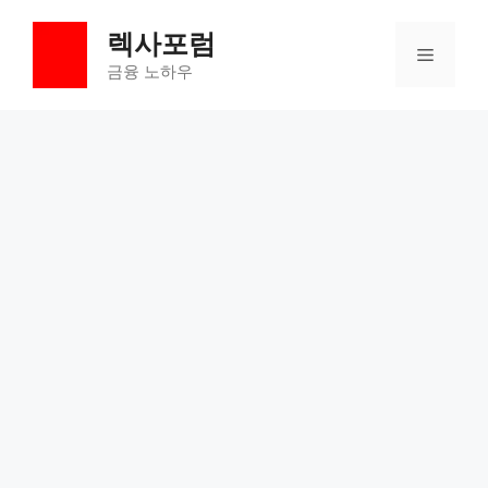
컨
렉사포럼
텐
메
츠
금융 노하우
로
뉴
건
너
뛰
기