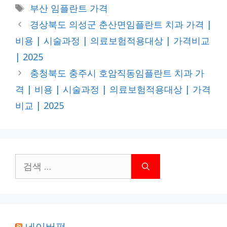
테
태
부산 임플란트 가격
고
그
경상북도 의성군 춘산면임플란트 치과 가격 |
리
비용 | 시술과정 | 의료보험적용대상 | 가격비교
| 2025
충청북도 충주시 호암직동임플란트 치과 가
격 | 비용 | 시술과정 | 의료보험적용대상 | 가격
비교 | 2025
검
색:
네이버펀