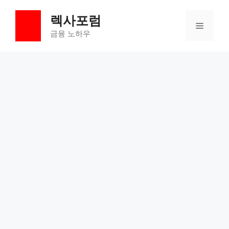
컨
렉사포럼
텐
메
츠
금융 노하우
로
뉴
건
너
뛰
기