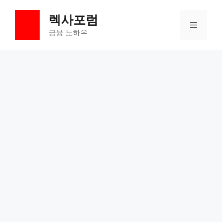
컨
렉사포럼
텐
메
츠
금융 노하우
로
뉴
건
너
뛰
기