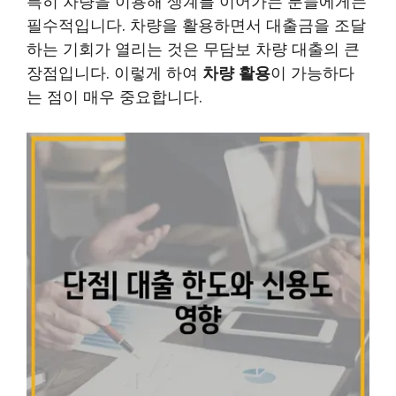
특히 차량을 이용해 생계를 이어가는 분들에게는
필수적입니다. 차량을 활용하면서 대출금을 조달
하는 기회가 열리는 것은 무담보 차량 대출의 큰
장점입니다. 이렇게 하여
차량 활용
이 가능하다
는 점이 매우 중요합니다.