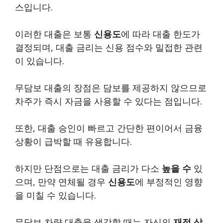
스입니다.
이러한 대출은 보통
신용도
에 따라 대출 한도가
결정되며, 대출 금리는 신용 점수와 밀접한 관련
이 있습니다.
무담보 대출의 장점은 담보를 제공하지 않으므로
차주가 즉시 자금을 사용할 수 있다는 점입니다.
또한, 대출 승인이 빠르고 간단한 편이어서 금융
상황이 급박할 때 유용합니다.
하지만 단점으로는 대출 금리가 다소
높을 수
있
으며, 만약 연체될 경우
신용도
에 부정적인 영향
을 미칠 수 있습니다.
무담보 차량 대출을 생각할 때는 자신의
재정 상