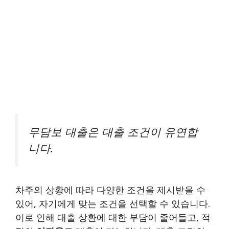
무담보 대출은 대출 조건이 유연합
니다.
차주의 상황에 따라 다양한 조건을 제시받을 수
있어, 자기에게 맞는 조건을 선택할 수 있습니다.
이로 인해 대출 상환에 대한 부담이 줄어들고, 적