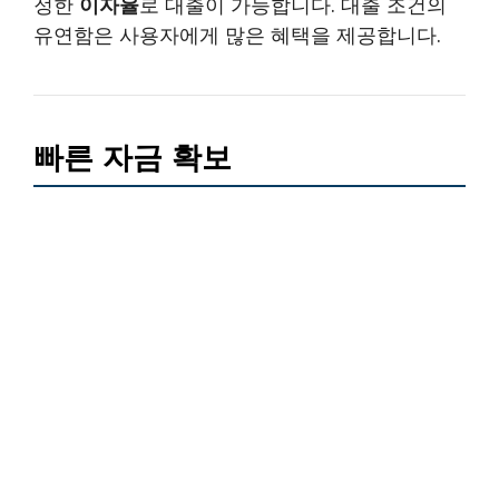
정한
이자율
로 대출이 가능합니다. 대출 조건의
유연함은 사용자에게 많은 혜택을 제공합니다.
빠른 자금 확보