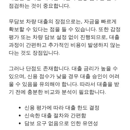
점검하는 것이 중요합니다.
무담보 차량 대출의 장점으로는, 자금을 빠르게
확보할 수 있다는 점을 들 수 있습니다. 또한 감정
평가 또는 차량 담보 설정 없이 진행되므로, 대출
과정이 간편하고 추가적인 비용이 발생하지 않는
다는 것도 장점입니다.
그러나 단점도 존재합니다. 대출 금리가 높을 수
있으며, 신용 점수가 낮을 경우 대출 승인이 어려
울 수 있음을 유의해야 합니다. 따라서 대출을 받
기 전에 충분한 비교와 분석이 필요합니다.
신용 평가에 따라 대출 한도 결정
신속한 대출 절차와 간편함
담보 요구 없음으로 인한 유연성