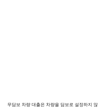
무담보 차량 대출은 차량을 담보로 설정하지 않