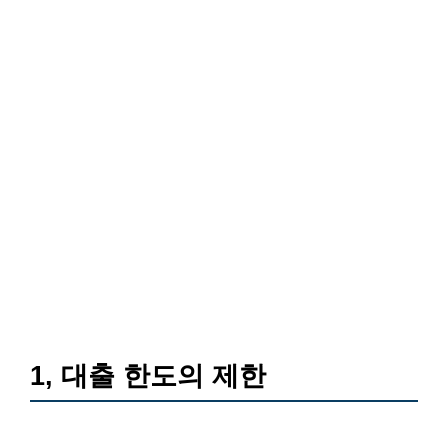
1, 대출 한도의 제한