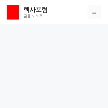
컨
렉사포럼
텐
메
츠
금융 노하우
로
뉴
건
너
뛰
기