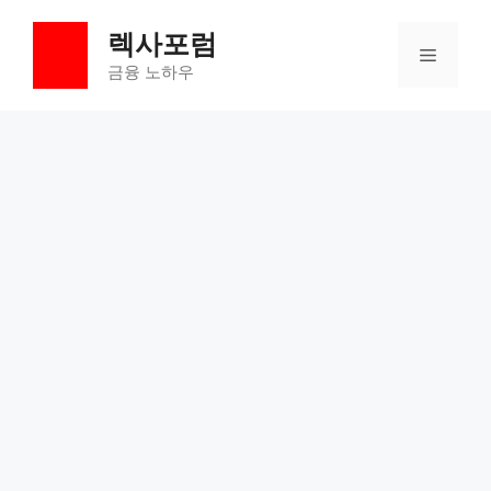
컨
렉사포럼
텐
메
츠
금융 노하우
로
뉴
건
너
뛰
기