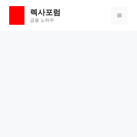
컨
렉사포럼
텐
메
츠
금융 노하우
로
뉴
건
너
뛰
기