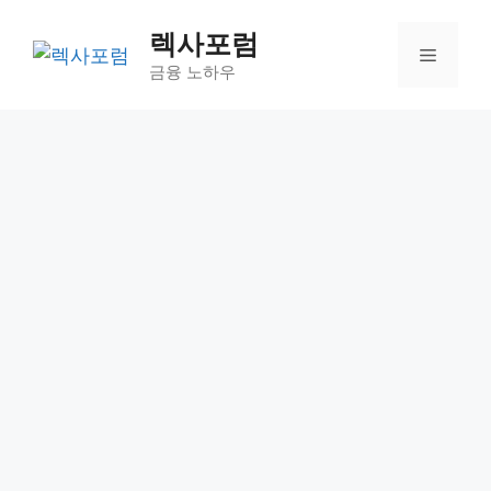
컨
렉사포럼
텐
메
츠
금융 노하우
로
뉴
건
너
뛰
기