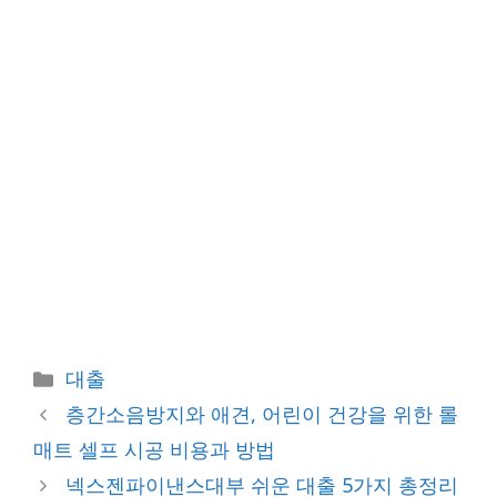
카
대출
테
층간소음방지와 애견, 어린이 건강을 위한 롤
고
매트 셀프 시공 비용과 방법
리
넥스젠파이낸스대부 쉬운 대출 5가지 총정리