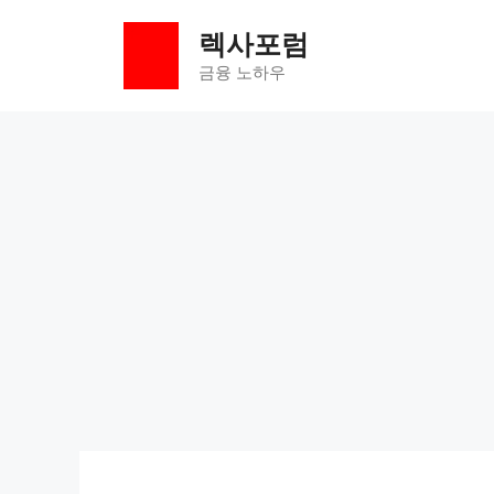
컨
렉사포럼
텐
츠
금융 노하우
로
건
너
뛰
기