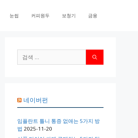
눈썹
커피원두
보청기
금융
검
색:
네이버펀
임플란트 틀니 통증 없애는 5가지 방
법
2025-11-20