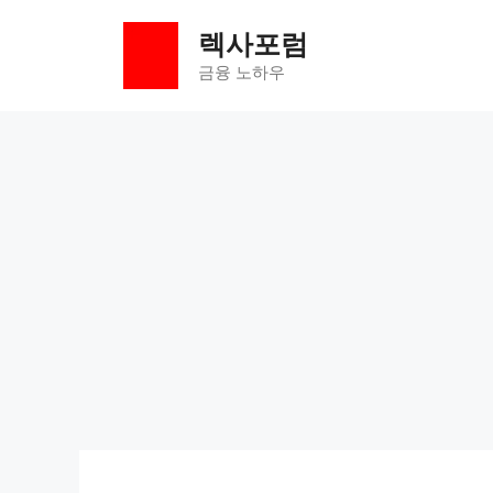
컨
렉사포럼
텐
츠
금융 노하우
로
건
너
뛰
기