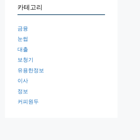
카테고리
금융
눈썹
대출
보청기
유용한정보
이사
정보
커피원두