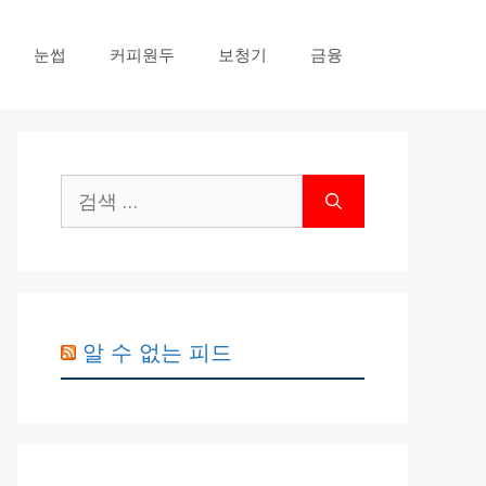
눈썹
커피원두
보청기
금융
검
색:
알 수 없는 피드