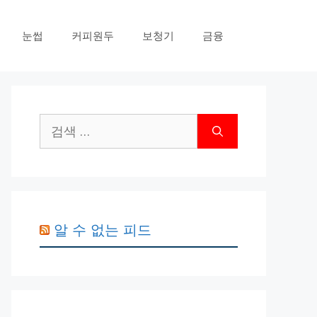
눈썹
커피원두
보청기
금융
검
색:
알 수 없는 피드