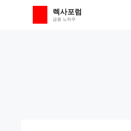
컨
렉사포럼
텐
츠
금융 노하우
로
건
너
뛰
기