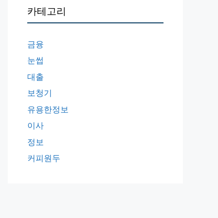
카테고리
금융
눈썹
대출
보청기
유용한정보
이사
정보
커피원두