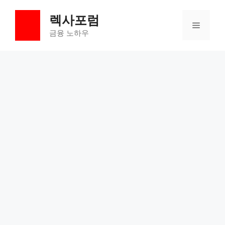
컨
렉사포럼
텐
메
츠
금융 노하우
로
뉴
건
너
뛰
기