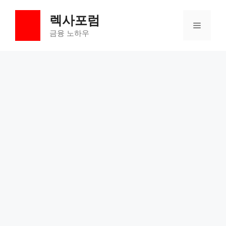
컨
렉사포럼
텐
메
츠
금융 노하우
로
뉴
건
너
뛰
기