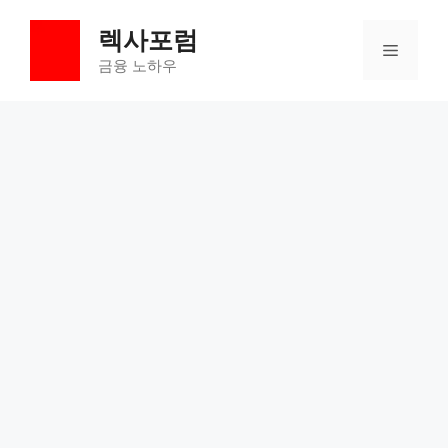
컨
렉사포럼
텐
메
츠
금융 노하우
로
뉴
건
너
뛰
기