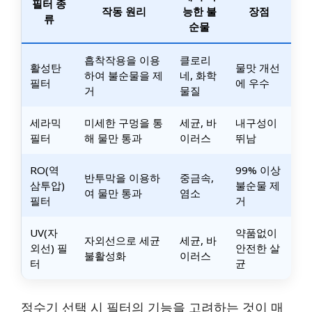
필터 종
작동 원리
능한 불
장점
류
순물
흡착작용을 이용
클로리
활성탄
물맛 개선
하여 불순물을 제
네, 화학
필터
에 우수
거
물질
세라믹
미세한 구멍을 통
세균, 바
내구성이
필터
해 물만 통과
이러스
뛰남
RO(역
99% 이상
반투막을 이용하
중금속,
삼투압)
불순물 제
여 물만 통과
염소
필터
거
UV(자
약품없이
자외선으로 세균
세균, 바
외선) 필
안전한 살
불활성화
이러스
터
균
정수기 선택 시 필터의 기능을 고려하는 것이 매