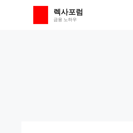
컨
렉사포럼
텐
츠
금융 노하우
로
건
너
뛰
기