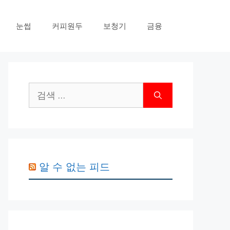
눈썹
커피원두
보청기
금융
검
색:
알 수 없는 피드