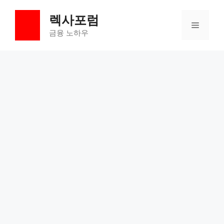
컨
렉사포럼
텐
메
츠
금융 노하우
로
뉴
건
너
뛰
기