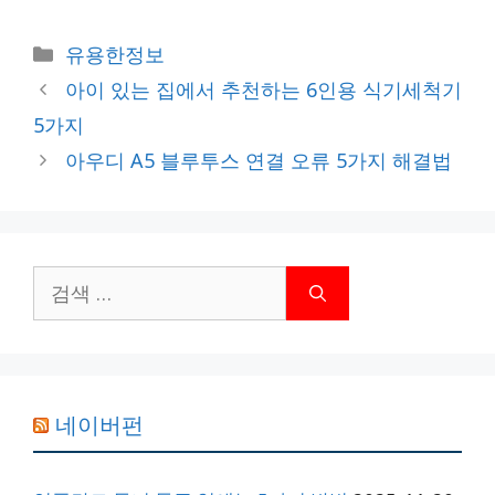
카
유용한정보
테
아이 있는 집에서 추천하는 6인용 식기세척기
고
5가지
리
아우디 A5 블루투스 연결 오류 5가지 해결법
검
색:
네이버펀