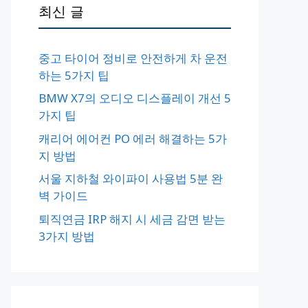
최신 글
중고 타이어 정비로 안전하게 차 운전
하는 5가지 팁
BMW X7의 오디오 디스플레이 개선 5
가지 팁
캐리어 에어컨 PO 에러 해결하는 5가
지 방법
서울 지하철 와이파이 사용법 5분 완
벽 가이드
퇴직연금 IRP 해지 시 세금 감면 받는
3가지 방법