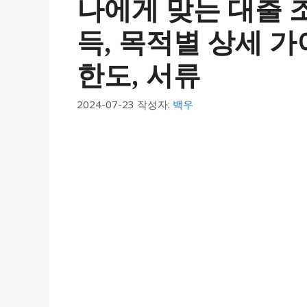
나에게 맞는 대출 
득, 목적별 상세 가이
한도, 서류
2024-07-23
작성자:
백우