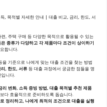
득, 목적별 자세한 안내 | 대출 비교, 금리, 한도, 서
련, 주택 구매 등 다양한 목적으로 활용될 수 있는
품은 종류가 다양하고 각 제품마다 조건이 상이하기
중요합니다.
등을 기준으로 나에게 맞는 대출 조건을 찾는 방법
금리, 한도, 서류
등 대출 과정에서 궁금한 점들을 명
것입니다.
리 변화, 소득 증빙 방법, 대출 목적별 추천 제품
 보다 효율적으로 준비하도록 돕습니다.
으로 정리하고, 나에게 최적의 조건으로 대출을 실행