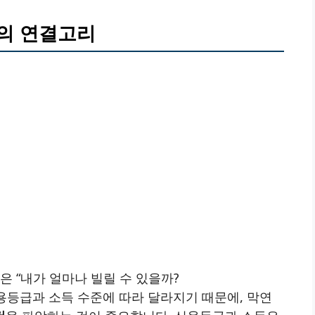
건의 연결고리
은 “내가 얼마나 빌릴 수 있을까?
용등급과 소득 수준에 따라 달라지기 때문에, 막연