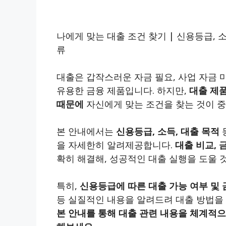
나에게 맞는 대출 조건 찾기 | 신용등급, 소
류
대출은 갑작스러운 자금 필요, 사업 자금 마
유용한 금융 제품입니다. 하지만,
대출 제
때문에
자신에게 맞는 조건을 찾는 것이 
본 안내에서는
신용등급, 소득, 대출 목적
을 자세한히 알려제공합니다.
대출 비교, 
확히 해결해, 성공적인 대출 실행을 도울 
특히,
신용등급에 따른 대출 가능 여부 및 금
등 실질적인 내용을 알려드려 대출 방법을
본 안내를 통해 대출 관련 내용을 체계적