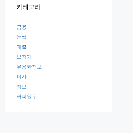
카테고리
금융
눈썹
대출
보청기
유용한정보
이사
정보
커피원두