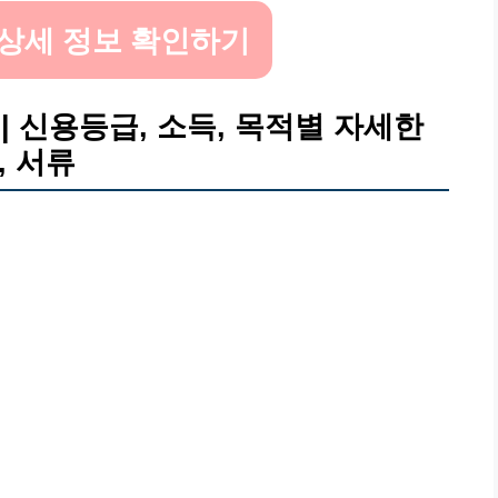
상세 정보 확인하기
| 신용등급, 소득, 목적별 자세한
, 서류