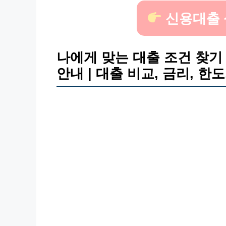
신용대출 
나에게 맞는 대출 조건 찾기 
안내 | 대출 비교, 금리, 한도