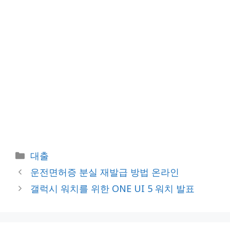
카
대출
테
운전면허증 분실 재발급 방법 온라인
고
갤럭시 워치를 위한 ONE UI 5 워치 발표
리