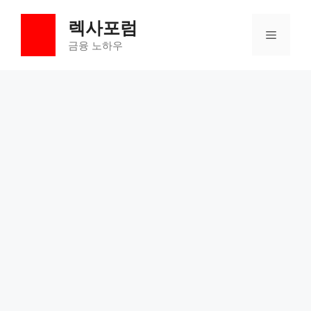
컨
렉사포럼
텐
메
츠
금융 노하우
로
뉴
건
너
뛰
기