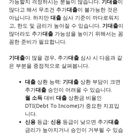
가능할지 걱정하시는 분들이 많습니다.
기대출
이
많다고 해서 무조건 추가
대출
이 불가능한 것은
아닙니다. 하지만
대출
심사 기준이 까다로워지
고, 한도 및 금리가 높아질 수 있습니다.
기대출
이
많더라도 추가
대출
가능성을 높이기 위해서는 꼼
꼼한 준비가 필요합니다.
기대출
이 많을 경우, 추가
대출
심사 시 다음과 같
은 부분을 중점적으로 살펴봅니다.
대출
상환 능력:
기대출
상환 부담이 크면
추가
대출
승인이 어려울 수 있습니다.
월 소득
대비
대출
상환금 비율인
DTI(Debt To Income)가 중요한 지표입
니다.
신용
등급:
신용
등급이 낮으면 추가
대출
금리가 높아지거나 승인이 거부될 수 있습