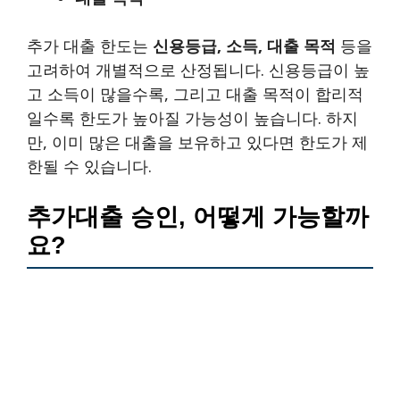
추가 대출 한도는
신용등급, 소득, 대출 목적
등을
고려하여 개별적으로 산정됩니다. 신용등급이 높
고 소득이 많을수록, 그리고 대출 목적이 합리적
일수록 한도가 높아질 가능성이 높습니다. 하지
만, 이미 많은 대출을 보유하고 있다면 한도가 제
한될 수 있습니다.
추가대출 승인, 어떻게 가능할까
요?