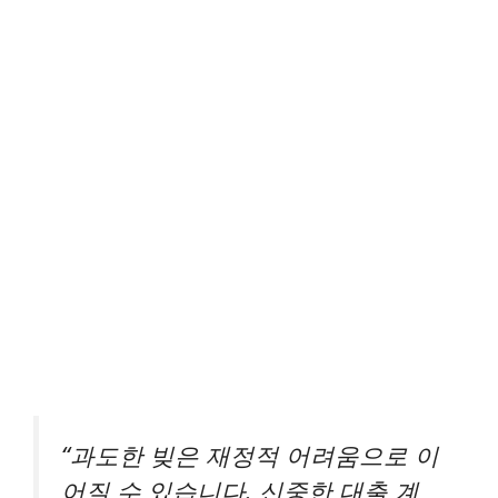
“과도한 빚은 재정적 어려움으로 이
어질 수 있습니다. 신중한 대출 계