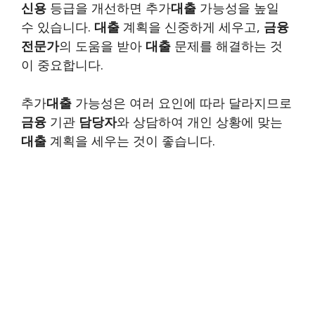
신용
등급을 개선하면 추가
대출
가능성을 높일
수 있습니다.
대출
계획을 신중하게 세우고,
금융
전문가
의 도움을 받아
대출
문제를 해결하는 것
이 중요합니다.
추가
대출
가능성은 여러 요인에 따라 달라지므로
금융
기관
담당자
와 상담하여 개인 상황에 맞는
대출
계획을 세우는 것이 좋습니다.