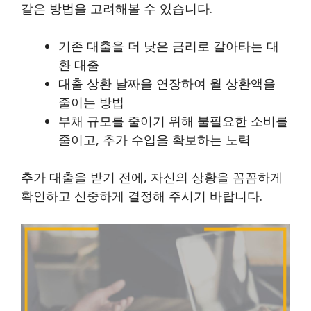
같은 방법을 고려해볼 수 있습니다.
기존 대출을 더 낮은 금리로 갈아타는 대
환 대출
대출 상환 날짜을 연장하여 월 상환액을
줄이는 방법
부채 규모를 줄이기 위해 불필요한 소비를
줄이고, 추가 수입을 확보하는 노력
추가 대출을 받기 전에, 자신의 상황을 꼼꼼하게
확인하고 신중하게 결정해 주시기 바랍니다.