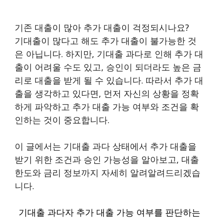
기존 대출이 많아 추가 대출이 걱정되시나요?
기대출이 많다고 해도 추가 대출이 불가능한 것
은 아닙니다. 하지만, 기대출 과다로 인해 추가 대
출이 어려울 수도 있고, 승인이 되더라도 높은 금
리로 대출을 받게 될 수 있습니다. 따라서 추가 대
출을 생각하고 있다면, 먼저 자신의 상황을 정확
하게 파악하고 추가 대출 가능 여부와 조건을 확
인하는 것이 중요합니다.
이 글에서는 기대출 과다 상태에서 추가 대출을
받기 위한 조건과 승인 가능성을 알아보고, 대출
한도와 금리 정보까지 자세히 알려알려드리겠습
니다.
기대출 과다자 추가 대출 가능 여부를 판단하는