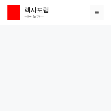
컨
렉사포럼
텐
메
츠
금융 노하우
로
뉴
건
너
뛰
기