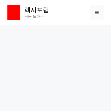
컨
렉사포럼
텐
메
츠
금융 노하우
로
뉴
건
너
뛰
기