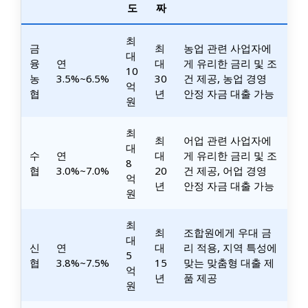
도
짜
최
금
최
농업 관련 사업자에
대
융
연
대
게 유리한 금리 및 조
10
농
3.5%~6.5%
30
건 제공, 농업 경영
억
협
년
안정 자금 대출 가능
원
최
최
어업 관련 사업자에
대
수
연
대
게 유리한 금리 및 조
8
협
3.0%~7.0%
20
건 제공, 어업 경영
억
년
안정 자금 대출 가능
원
최
최
조합원에게 우대 금
대
신
연
대
리 적용, 지역 특성에
5
협
3.8%~7.5%
15
맞는 맞춤형 대출 제
억
년
품 제공
원