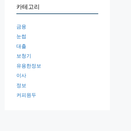
카테고리
금융
눈썹
대출
보청기
유용한정보
이사
정보
커피원두