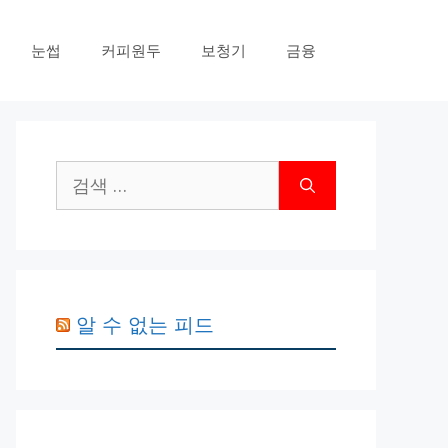
눈썹
커피원두
보청기
금융
검
색:
알 수 없는 피드