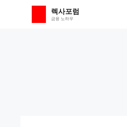
컨
렉사포럼
텐
츠
금융 노하우
로
건
너
뛰
기