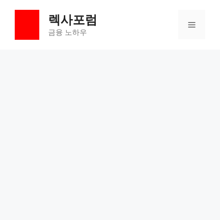
컨
렉사포럼
텐
메
츠
금융 노하우
로
뉴
건
너
뛰
기